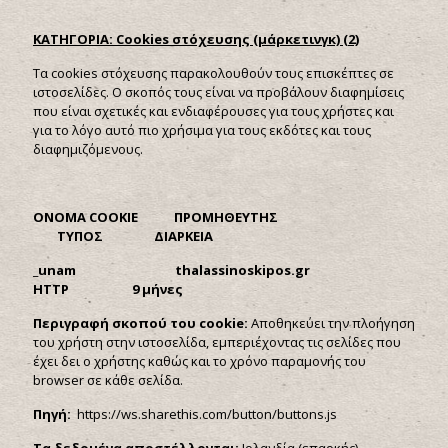
ΚΑΤΗΓΟΡΙΑ:
Cookies στόχευσης (μάρκετινγκ) (2)
Τα cookies στόχευσης παρακολουθούν τους επισκέπτες σε
ιστοσελίδες. Ο σκοπός τους είναι να προβάλουν διαφημίσεις
που είναι σχετικές και ενδιαφέρουσες για τους χρήστες και
για το λόγο αυτό πιο χρήσιμα για τους εκδότες και τους
διαφημιζόμενους.
ONOMA
COOKIE ΠΡΟΜΗΘΕΥΤΗΣ
ΤΥΠΟΣ ΔΙΑΡΚΕΙΑ
_
unam
thalassinoskipos.
gr
HTTP 9 μήνες
Περιγραφή σκοπού του
cookie:
Αποθηκεύει την πλοήγηση
του χρήστη στην ιστοσελίδα, εμπεριέχοντας τις σελίδες που
έχει δει ο χρήστης καθώς και το χρόνο παραμονής του
browser σε κάθε σελίδα.
Πηγή:
https://ws.sharethis.com/button/buttons.js