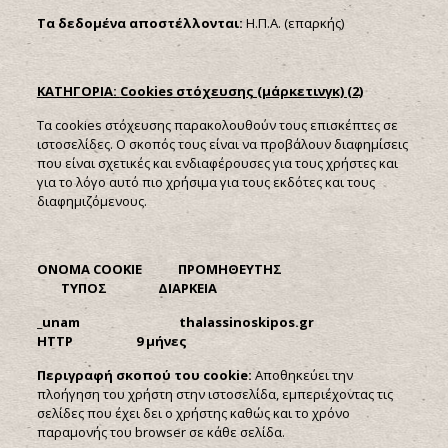
Τα δεδομένα αποστέλλονται:
Η.Π.Α. (επαρκής)
ΚΑΤΗΓΟΡΙΑ:
Cookies στόχευσης (μάρκετινγκ) (2)
Τα cookies στόχευσης παρακολουθούν τους επισκέπτες σε
ιστοσελίδες. Ο σκοπός τους είναι να προβάλουν διαφημίσεις
που είναι σχετικές και ενδιαφέρουσες για τους χρήστες και
για το λόγο αυτό πιο χρήσιμα για τους εκδότες και τους
διαφημιζόμενους.
ONOMA
COOKIE ΠΡΟΜΗΘΕΥΤΗΣ
ΤΥΠΟΣ ΔΙΑΡΚΕΙΑ
_
unam
thalassinoskipos.
gr
HTTP 9 μήνες
Περιγραφή σκοπού του
cookie:
Αποθηκεύει την
πλοήγηση του χρήστη στην ιστοσελίδα, εμπεριέχοντας τις
σελίδες που έχει δει ο χρήστης καθώς και το χρόνο
παραμονής του browser σε κάθε σελίδα.