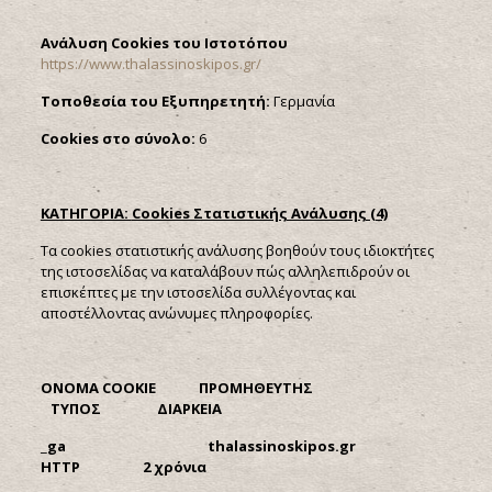
Ανάλυση
Cookies
του Ιστοτόπου
https://www.thalassinoskipos.gr/
Τοποθεσία του Εξυπηρετητή:
Γερμανία
Cookies στο σύνολο:
6
ΚΑΤΗΓΟΡΙΑ:
Cookies Στατιστικής Ανάλυσης (4)
Τα cookies στατιστικής ανάλυσης βοηθούν τους ιδιοκτήτες
της ιστοσελίδας να καταλάβουν πώς αλληλεπιδρούν οι
επισκέπτες με την ιστοσελίδα συλλέγοντας και
αποστέλλοντας ανώνυμες πληροφορίες.
ONOMA
COOKIE ΠΡΟΜΗΘΕΥΤΗΣ
ΤΥΠΟΣ ΔΙΑΡΚΕΙΑ
_
ga
thalassinoskipos.
gr
HTTP 2 χρόνια