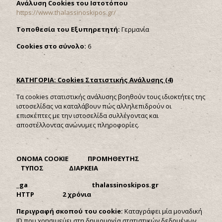
Ανάλυση
Cookies
του Ιστοτόπου
https://www.thalassinoskipos.gr/
Τοποθεσία του Εξυπηρετητή:
Γερμανία
Cookies στο σύνολο:
6
ΚΑΤΗΓΟΡΙΑ:
Cookies Στατιστικής Ανάλυσης (4)
Τα cookies στατιστικής ανάλυσης βοηθούν τους ιδιοκτήτες της
ιστοσελίδας να καταλάβουν πώς αλληλεπιδρούν οι
επισκέπτες με την ιστοσελίδα συλλέγοντας και
αποστέλλοντας ανώνυμες πληροφορίες.
ONOMA
COOKIE ΠΡΟΜΗΘΕΥΤΗΣ
ΤΥΠΟΣ ΔΙΑΡΚΕΙΑ
_
ga
thalassinoskipos.
gr
HTTP 2 χρόνια
Περιγραφή σκοπού του
cookie:
Καταγράφει μία μοναδική
ID που χρησιμεύει στη δημιουργία στατιστικών δεδομένων