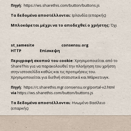
Πηγή:
https://ws.sharethis.com/button/buttons.js
Τα δεδομένα αποστέλλονται:
Ιρλανδία (επαρκής)
Μπλοκάρεται μέχρι να το αποδεχθεί ο χρήστης:
Όχι
st_samesite consensu.org
HTTP Επίσκεψη
Περιγραφή σκοπού του
cookie:
Χρησιμοποιείται από το
ShareThis για να παρακολουθεί την πλοήγηση του χρήστη
στην ιστοσελίδα καθώς και τις προτιμήσεις του.
Χρησιμοποιείται για διεθνή στατιστικά και Μάρκετινγκ.
Πηγή:
https://c.sharethis.mgr.consensu.org/portal-v2.html
via
https://ws.sharethis.com/button/buttons.js
Τα δεδομένα αποστέλλονται:
Ηνωμένο Βασίλειο
(επαρκής)