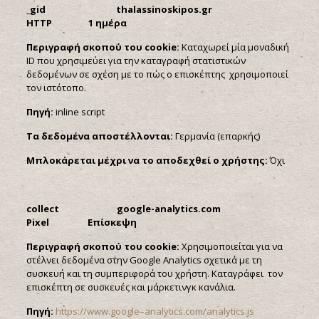
_
gid
thalassinoskipos.
gr
HTTP 1 ημέρα
Περιγραφή σκοπού του
cookie:
Καταχωρεί μία μοναδική
ID που χρησιμεύει για την καταγραφή στατιστικών
δεδομένων σε σχέση με το πώς ο επισκέπτης χρησιμοποιεί
τον ιστότοπο.
Πηγή:
inline script
Τα δεδομένα αποστέλλονται:
Γερμανία (επαρκής)
Μπλοκάρεται μέχρι να το αποδεχθεί ο χρήστης:
Όχι
collect google-analytics.com
Pixel Επίσκεψη
Περιγραφή σκοπού του
cookie:
Χρησιμοποιείται για να
στέλνει δεδομένα στην Google Analytics σχετικά με τη
συσκευή και τη συμπεριφορά του χρήστη. Καταγράφει τον
επισκέπτη σε συσκευές και μάρκετινγκ κανάλια.
Πηγή:
https
://
www
.
google
–
analytics
.
com
/
analytics
.
js