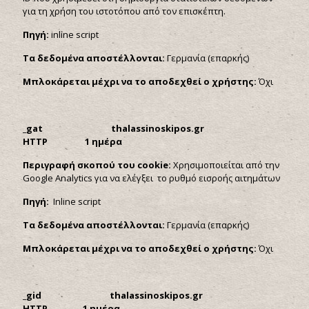
για τη χρήση του ιστοτόπου από τον επισκέπτη.
Πηγή:
inline script
Τα δεδομένα αποστέλλονται:
Γερμανία (επαρκής)
Μπλοκάρεται μέχρι να το αποδεχθεί ο χρήστης:
Όχι
_
gat
thalassinoskipos.
gr
HTTP 1 ημέρα
Περιγραφή σκοπού του
cookie:
Χρησιμοποιείται από την
Google Analytics για να ελέγξει το ρυθμό εισροής αιτημάτων
Πηγή:
Inline script
Τα δεδομένα αποστέλλονται:
Γερμανία (επαρκής)
Μπλοκάρεται μέχρι να το αποδεχθεί ο χρήστης:
Όχι
_
gid
thalassinoskipos.
gr
HTTP 1 ημέρα