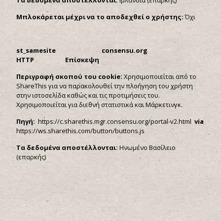
Τα δεδομένα αποστέλλονται:
Ιρλανδία (επαρκής)
Μπλοκάρεται μέχρι να το αποδεχθεί ο χρήστης:
Όχι
st_samesite consensu.org
HTTP Επίσκεψη
Περιγραφή σκοπού του
cookie:
Χρησιμοποιείται από το
ShareThis για να παρακολουθεί την πλοήγηση του χρήστη
στην ιστοσελίδα καθώς και τις προτιμήσεις του.
Χρησιμοποιείται για διεθνή στατιστικά και Μάρκετινγκ.
Πηγή:
https://c.sharethis.mgr.consensu.org/portal-v2.html
via
https://ws.sharethis.com/button/buttons.js
Τα δεδομένα αποστέλλονται:
Ηνωμένο Βασίλειο
(επαρκής)