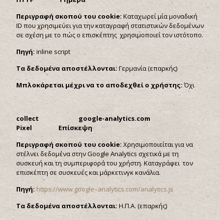
Περιγραφή σκοπού του
cookie:
Καταχωρεί μία μοναδική
ID που χρησιμεύει για την καταγραφή στατιστικών δεδομένων
σε σχέση με το πώς ο επισκέπτης χρησιμοποιεί τον ιστότοπο.
Πηγή:
inline script
Τα δεδομένα αποστέλλονται:
Γερμανία (επαρκής)
Μπλοκάρεται μέχρι να το αποδεχθεί ο χρήστης:
Όχι
collect google-analytics.com
Pixel Επίσκεψη
Περιγραφή σκοπού του
cookie:
Χρησιμοποιείται για να
στέλνει δεδομένα στην Google Analytics σχετικά με τη
συσκευή και τη συμπεριφορά του χρήστη. Καταγράφει τον
επισκέπτη σε συσκευές και μάρκετινγκ κανάλια.
Πηγή:
https
://
www
.
google
–
analytics
.
com
/
analytics
.
js
Τα δεδομένα αποστέλλονται:
Η.Π.Α. (επαρκής)