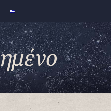
α
ιημένο