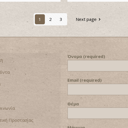
1
2
3
Next page
Όνομα (required)
κή
όντα
Email (required)
u
Θέμα
οινωνία
τική Προστασίας
Μήνυμα