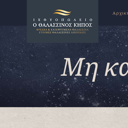
Αρχικ
Μη κα