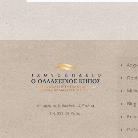
Αρχι
Προϊ
Men
Blog
Λεωφόρος Καλλιθέας 4, Ροδίνι,
Τ.Κ. 851 00, Ρόδος
Επικ
Πολι